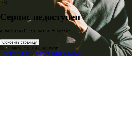
503
Сервис недоступен
e.replaceAll is not a function
Обновить страницу
Вы можете с нами связаться:
+7 (499) 418-00-40
ebr@expert-business.ru