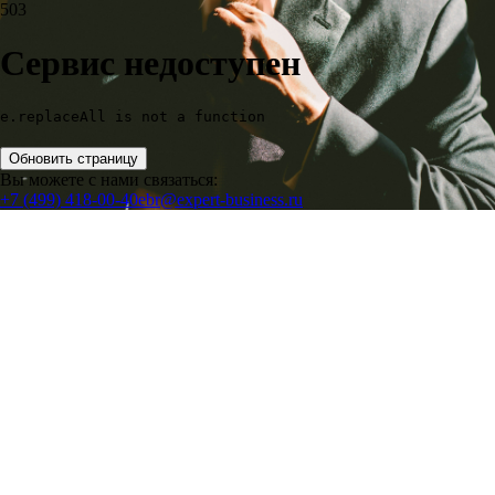
503
Сервис недоступен
e.replaceAll is not a function
Обновить страницу
Вы можете с нами связаться:
+7 (499) 418-00-40
ebr@expert-business.ru