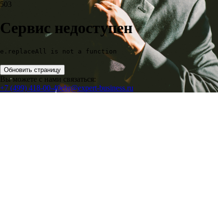
503
Сервис недоступен
e.replaceAll is not a function
Обновить страницу
Вы можете с нами связаться:
+7 (499) 418-00-40
ebr@expert-business.ru