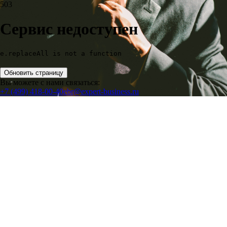
503
Сервис недоступен
e.replaceAll is not a function
Обновить страницу
Вы можете с нами связаться:
+7 (499) 418-00-40
ebr@expert-business.ru