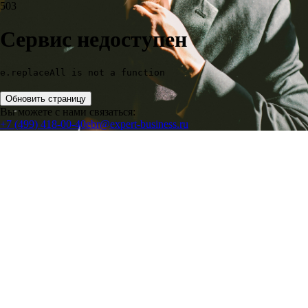
503
Сервис недоступен
e.replaceAll is not a function
Обновить страницу
Вы можете с нами связаться:
+7 (499) 418-00-40
ebr@expert-business.ru